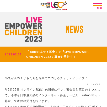
L
I
V
E
E
M
P
O
W
E
「Yahoo!ネット募金」で『LIVE EMPOWER
R
2022.02.01
CHILDREN 2022』募金を受付中！
C
H
I
L
小児がんの子どもたちを音楽で力づけるチャリティライヴ『
LIVE
D
R
EMPOWER CHILDREN 2022 supported by 第一生命保険
』（2022
E
年2月15日 オンライン配信）の開催に伴い、募金受付窓口の１つとし
N
て、今年も日本最大級のインターネット募金サービス「Yahoo!ネット
2
募金」で寄付の受付を行います。
0
クレジットカードで100円から、または、Ｔポイントを使って1ポイン