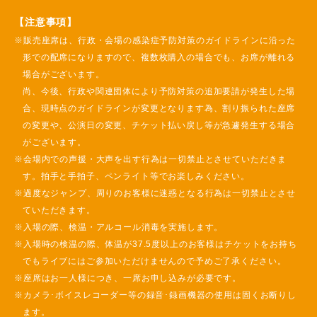
【注意事項】
※販売座席は、行政・会場の感染症予防対策のガイドラインに沿った
形での配席になりますので、複数枚購入の場合でも、お席が離れる
場合がございます。
尚、今後、行政や関連団体により予防対策の追加要請が発生した場
合、現時点のガイドラインが変更となります為、割り振られた座席
の変更や、公演日の変更、チケット払い戻し等が急遽発生する場合
がございます。
※会場内での声援・大声を出す行為は一切禁止とさせていただきま
す。拍手と手拍子、ペンライト等でお楽しみください。
※過度なジャンプ、周りのお客様に迷惑となる行為は一切禁止とさせ
ていただきます。
※入場の際、検温・アルコール消毒を実施します。
※入場時の検温の際、体温が37.5度以上のお客様はチケットをお持ち
でもライブにはご参加いただけませんので予めご了承ください。
※座席はお一人様につき、一席お申し込みが必要です。
※カメラ･ボイスレコーダー等の録音･録画機器の使用は固くお断りし
ます。