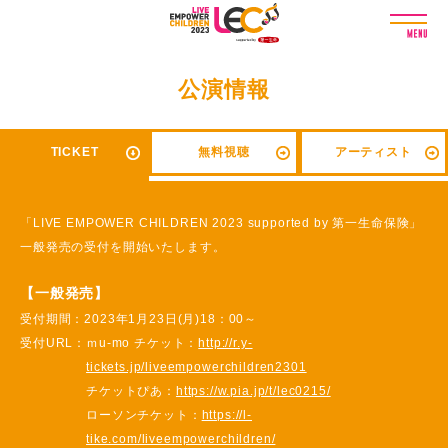
L
I
V
E
公演情報
E
M
P
TICKET
無料視聴
アーティスト
O
W
E
「LIVE EMPOWER CHILDREN 2023 supported by 第一生命保険」
R
C
一般発売の受付を開始いたします。
H
I
【一般発売】
L
受付期間：
2023年1月23日(月)18：00～
D
受付URL：
ｍu-mo チケット：
http://r.y-
R
tickets.jp/liveempowerchildren2301
E
チケットぴあ：
N
https://w.pia.jp/t/lec0215/
2
ローソンチケット：
https://l-
0
tike.com/liveempowerchildren/