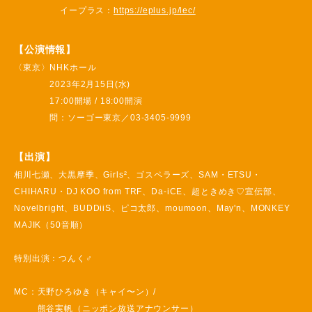
2
イープラス：
https://eplus.jp/lec/
3
【公演情報】
〈東京〉
NHKホール
2023年2月15日(水)
17:00開場 / 18:00開演
問：ソーゴー東京／03-3405-9999
【出演】
相川七瀬、大黒摩季、Girls²、ゴスペラーズ、SAM・ETSU・
CHIHARU・DJ KOO from TRF、
Da-iCE、超ときめき♡宣伝部、
Novelbright、BUDDiiS、ピコ太郎、moumoon、May'n、MONKEY
MAJIK（50音順）
特別出演：つんく♂
MC：
天野ひろゆき（キャイ〜ン）/
熊谷実帆（ニッポン放送アナウンサー）