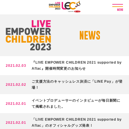
L
I
V
E
E
M
P
O
W
E
『LIVE EMPOWER CHILDREN 2021 supported by
R
2021.02.03
Aflac』開催時間変更のお知らせ
C
H
ご支援方法のキャッシュレス決済に「LINE Pay」が登
I
2021.02.02
場！
L
D
R
イベントプロデューサーのインタビューが毎日新聞に
2021.02.01
E
て掲載されました。
N
2
「LIVE EMPOWER CHILDREN 2021 supported by
2021.02.01
0
Aflac」のオフィシャルグッズ発表！