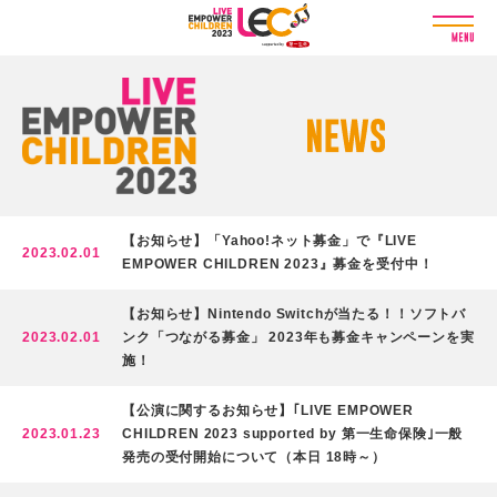
L
I
V
E
E
M
P
O
W
E
【お知らせ】「Yahoo!ネット募金」で『LIVE
R
2023.02.01
EMPOWER CHILDREN 2023』募金を受付中！
C
H
【お知らせ】Nintendo Switchが当たる！！ソフトバ
I
2023.02.01
ンク「つながる募金」 2023年も募金キャンペーンを実
L
施！
D
R
E
【公演に関するお知らせ】｢LIVE EMPOWER
N
2023.01.23
CHILDREN 2023 supported by 第一生命保険｣一般
2
発売の受付開始について（本日 18時～）
0