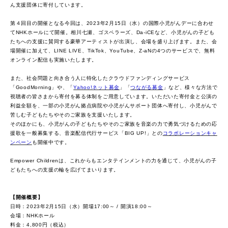
ん支援団体に寄付しています。
第４回目の開催となる今回は、2023年2月15日（水）の国際小児がんデーに合わせ
てNHKホールにて開催。相川七瀬、ゴスペラーズ、Da-iCEなど、小児がんの子ども
たちへの支援に賛同する豪華アーティストが出演し、会場を盛り上げます。また、会
場開催に加えて、LINE LIVE、TikTok、YouTube、Z-aNの4つのサービスで、無料
オンライン配信も実施いたします。
また、社会問題と向き合う人に特化したクラウドファンディングサービス
「GoodMorning」や、「
Yahoo!ネット募金
」「
つながる募金
」など、様々な方法で
視聴者の皆さまから寄付を募る体制をご用意しています。いただいた寄付金と公演の
利益全額を、一部の小児がん拠点病院や小児がんサポート団体へ寄付し、小児がんで
苦しむ子どもたちやそのご家族を支援いたします。
そのほかにも、小児がんの子どもたちやそのご家族を音楽の力で勇気づけるための応
援歌を一般募集する、音楽配信代行サービス「BIG UP!」との
コラボレーションキャ
ンペーン
も開催中です。
Empower Childrenは、これからもエンタテインメントの力を通じて、小児がんの子
どもたちへの支援の輪を広げてまいります。
【開催概要】
日時：2023年2月15日（水）開場17:00～ / 開演18:00～
会場：NHKホール
料金：4,800円（税込）