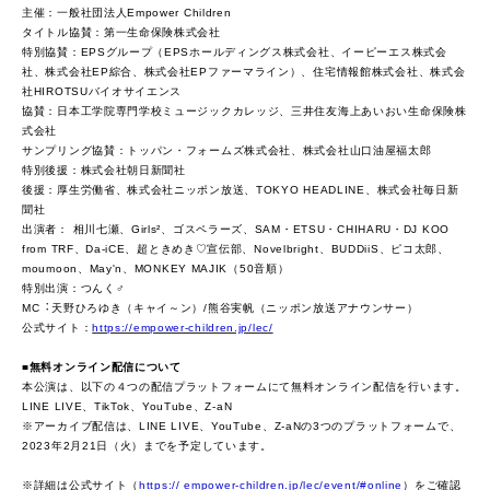
主催：一般社団法人Empower Children
タイトル協賛：第一生命保険株式会社
特別協賛：EPSグループ（EPSホールディングス株式会社、イーピーエス株式会
社、株式会社EP綜合、株式会社EPファーマライン）、住宅情報館株式会社、株式会
社HIROTSUバイオサイエンス
協賛：日本工学院専門学校ミュージックカレッジ、三井住友海上あいおい生命保険株
式会社
サンプリング協賛：トッパン・フォームズ株式会社、株式会社山口油屋福太郎
特別後援：株式会社朝日新聞社
後援：厚生労働省、株式会社ニッポン放送、TOKYO HEADLINE、株式会社毎日新
聞社
出演者： 相川七瀬、Girls²、ゴスペラーズ、SAM・ETSU・CHIHARU・DJ KOO
from TRF、Da-iCE、超ときめき♡宣伝部、Novelbright、BUDDiiS、ピコ太郎、
moumoon、May'n、MONKEY MAJIK（50音順）
特別出演：つんく♂
MC︓天野ひろゆき（キャイ～ン）/熊谷実帆（ニッポン放送アナウンサー）
公式サイト：
https://empower-children.jp/lec/
■
無料オンライン配信について
本公演は、以下の４つの配信プラットフォームにて無料オンライン配信を行います。
LINE LIVE、TikTok、YouTube、Z-aN
※アーカイブ配信は、LINE LIVE、YouTube、Z-aNの3つのプラットフォームで、
2023年2月21日（火）までを予定しています。
※詳細は公式サイト（
https:// empower-children.jp/lec/event/#online
）をご確認