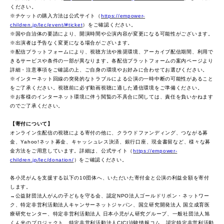
ください。
※チケットの購入方法は公式サイト（
https://empower-
children.jp/lec/event/#ticket
）をご確認ください。
※国や自治体の要請により、開演時間や公演内容が変更になる可能性がございます。
※出演者は予告なく変更になる場合がございます。
※配信プラットフォームにより、視聴方法や推奨環境、アーカイブ配信期間、利用で
きるサービスや条件の一部が異なります。各配信プラットフォームの案内ページより
詳細・注意事項をご確認の上、ご自身の環境やお好みに合わせてお選びください。
※インターネット回線の突発的なトラブルによる公演の一時中断の可能性があること
をご了承ください。視聴前に必ず動画視聴に適した通信環境をご準備ください。
※お客様のインターネット環境に伴う閲覧の不具合に関しては、責任を負いかねます
のでご了承ください。
【寄付について】
オンライン生配信の視聴による寄付の他に、クラウドファンディング、つながる募
金、Yahoo!ネット募金、キャッシュレス決済、銀行口座、現金書留など、様々な募
金方法をご用意しています。詳細は、公式サイト（
https://empower-
children.jp/lec/donation/
）をご確認ください。
各小児がんを支援する以下の10団体へ、いただいた寄付金と公演の利益全額を寄付
します。
→公益財団法人がんの子どもを守る会、認定NPO法人ゴールドリボン・ネットワー
ク、特定非営利活動法人キャンサーネットジャパン、国立研究開発法人 国立成育医
療研究センター、特定⾮営利活動法⼈ 日本小児がん研究グループ、一般社団法人旭
くん光のプロジェクト、特定非営利活動法人CICI治験情報コム、認定特定非営利活動